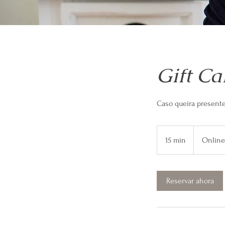
Gift Ca
Caso queira present
15 min
1
Online
5
m
Reservar ahora
i
n