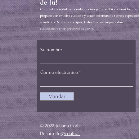
de Ju!
Complete sus datos a continuación para recibir contenido que
preparo con mucho cuidado y amor, además de temas especiale
y noticias. No te preocupes, todos los mensajes están
cuidadosamente preparados por mí :)
Su nombre
Correo electrónico
Mandar
© 2022 Juliana Coria
Desarrollo
@crialuz_