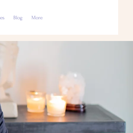
es
Blog
More