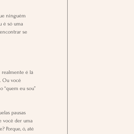
que ninguém 
u é só uma 
encontrar se 
realmente é lá 
o. Ou você 
 o “quem eu sou” 
uelas pausas 
e você der uma 
 Porque, ó, até 