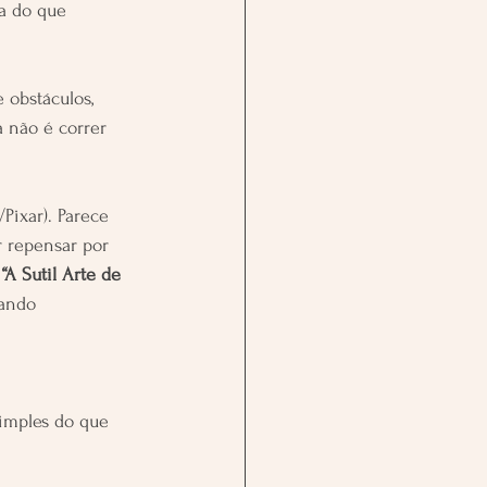
a do que 
 obstáculos, 
a não é correr 
/Pixar). Parece 
r repensar por 
 
“A Sutil Arte de 
ando 