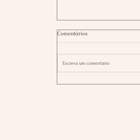
Comentários
Escreva um comentário
Portal 9/9/9: O Selo do Fim,
a Ponte do Recomeço