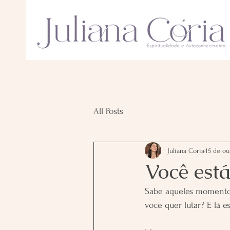
All Posts
Juliana Coria
15 de ou
Você est
Sabe aqueles momentos
você quer lutar? E lá e