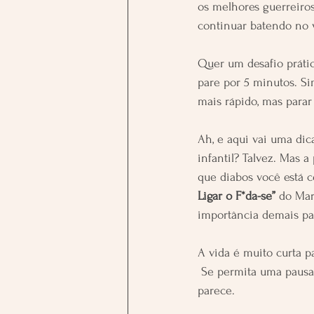
os melhores guerreiro
continuar batendo no 
Quer um desafio prátic
pare por 5 minutos. Si
mais rápido, mas parar 
Ah, e aqui vai uma dica
infantil? Talvez. Mas a
que diabos você está c
Ligar o F*da-se”
 do Mar
importância demais pa
A vida é muito curta p
 Se permita uma pausa, olhe para dentro, e quem sabe a saída desse ringue é mais simples do que 
parece.