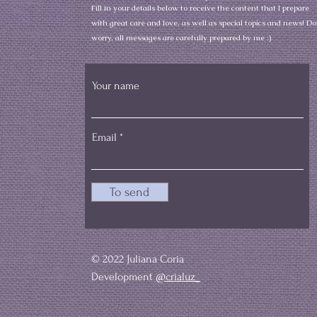
Fill in your details below to receive the content that I prepare
with great care and love, as well as special topics and news! Do
worry, all messages are carefully prepared by me :)
Your name
Email
To send
© 2022 Juliana Coria
Development
@crialuz_