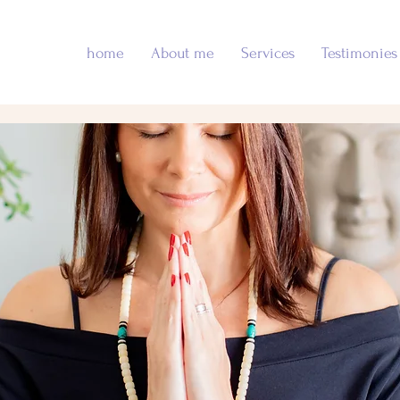
home
About me
Services
Testimonies