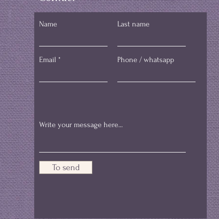
Name
Last name
Email
Phone / whatsapp
To send