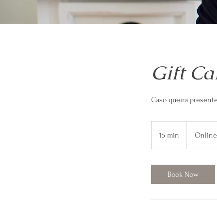
Gift Ca
Caso queira present
15 min
1
Online
5
m
i
Book Now
n