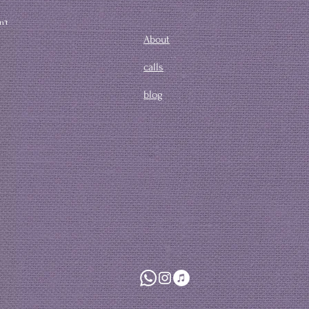
n't
About
calls
blog